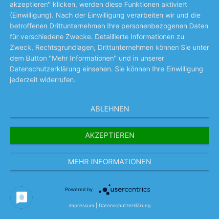
akzeptieren" klicken, werden diese Funktionen aktiviert
dauerhaft (permanente Cookies) auf Ihrem
(Einwilligung). Nach der Einwilligung verarbeiten wir und die
Endgerät gespeichert. Session-Cookies werden
betroffenen Drittunternehmen Ihre personenbezogenen Daten
für verschiedene Zwecke. Detaillierte Informationen zu
nach Ende Ihres Besuchs automatisch gelöscht.
Zweck, Rechtsgrundlagen, Drittunternehmen können Sie unter
Permanente Cookies bleiben auf Ihrem
dem Button "Mehr Informationen" und in unserer
Datenschutzerklärung einsehen. Sie können Ihre Einwilligung
Endgerät gespeichert, bis Sie diese selbst
jederzeit widerrufen.
löschen oder eine automatische Löschung
durch Ihren Webbrowser erfolgt.
ABLEHNEN
Cookies können von uns (First-Party-Cookies)
AKZEPTIEREN
oder von Drittunternehmen stammen (sog.
Third-Party-Cookies). Third-Party-Cookies
MEHR INFORMATIONEN
ermöglichen die Einbindung bestimmter
Powered by
Dienstleistungen von Drittunternehmen
innerhalb von Webseiten (z. B. Cookies zur
Impressum
|
Datenschutzerklärung