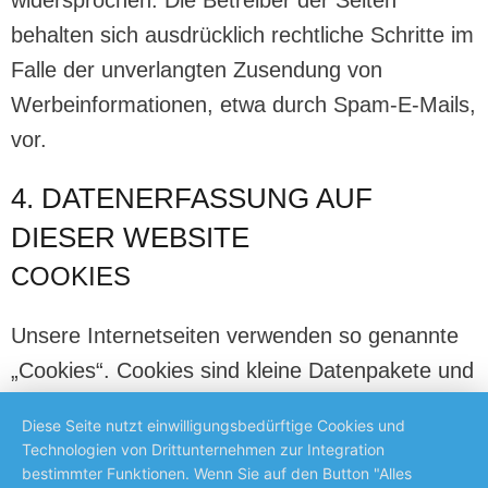
widersprochen. Die Betreiber der Seiten
behalten sich ausdrücklich rechtliche Schritte im
Falle der unverlangten Zusendung von
Werbeinformationen, etwa durch Spam-E-Mails,
vor.
4. DATENERFASSUNG AUF
DIESER WEBSITE
COOKIES
Unsere Internetseiten verwenden so genannte
„Cookies“. Cookies sind kleine Datenpakete und
richten auf Ihrem Endgerät keinen Schaden an.
Diese Seite nutzt einwilligungsbedürftige Cookies und
Sie werden entweder vorübergehend für die
Technologien von Drittunternehmen zur Integration
Dauer einer Sitzung (Session-Cookies) oder
bestimmter Funktionen. Wenn Sie auf den Button "Alles